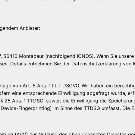
olgendem Anbieter:
 57, 56410 Montabaur (nachfolgend IONOS). Wenn Sie unser
essen. Details entnehmen Sie der Datenschutzerklärung von
ge von Art. 6 Abs. 1 lit. f DSGVO. Wir haben ein berechtig
ofern eine entsprechende Einwilligung abgefragt wurde, erfo
 § 25 Abs. 1 TTDSG, soweit die Einwilligung die Speicherun
Device-Fingerprinting) im Sinne des TTDSG umfasst. Die Ein
eitung (AVV) zur Nutzung des oben genannten Dienstes gesc