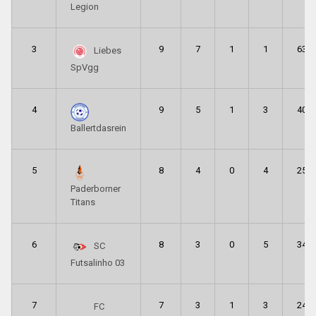
Legion
3
9
7
1
1
63
Liebes
SpVgg
4
9
5
1
3
40
Ballertdasrein
5
8
4
0
4
25
Paderborner
Titans
6
8
3
0
5
34
SC
Futsalinho 03
7
7
3
1
3
24
FC