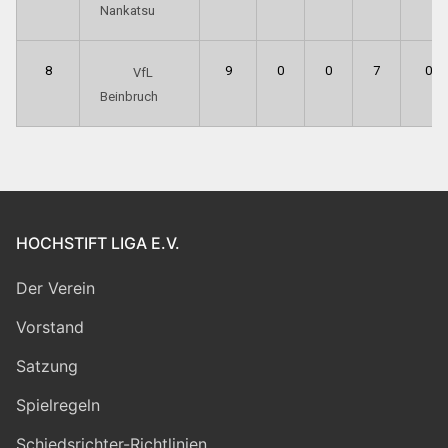
Nankatsu
8
9
0
0
7
0
VfL
Beinbruch
HOCHSTIFT LIGA E.V.
Der Verein
Vorstand
Satzung
Spielregeln
Schiedsrichter-Richtlinien