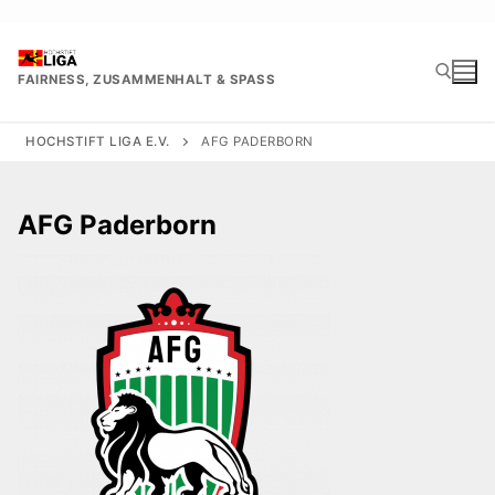
Zum
Inhalt
springen
FAIRNESS, ZUSAMMENHALT & SPASS
HOCHSTIFT LIGA E.V.
AFG PADERBORN
Suchen nach:
AFG Paderborn