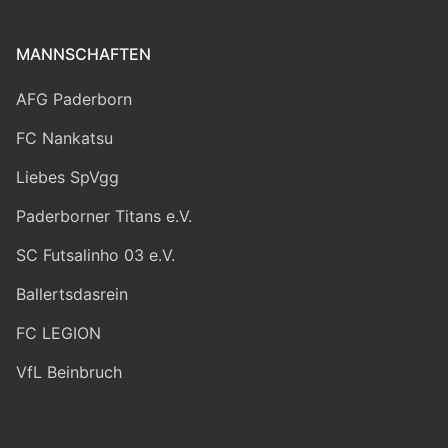
MANNSCHAFTEN
AFG Paderborn
FC Nankatsu
Liebes SpVgg
Paderborner Titans e.V.
SC Futsalinho 03 e.V.
Ballertsdasrein
FC LEGION
VfL Beinbruch