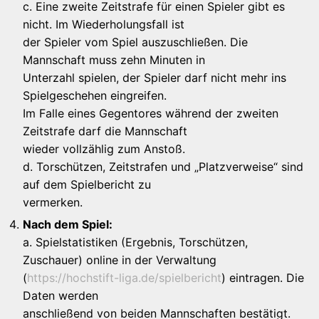
c. Eine zweite Zeitstrafe für einen Spieler gibt es
nicht. Im Wiederholungsfall ist
der Spieler vom Spiel auszuschließen. Die
Mannschaft muss zehn Minuten in
Unterzahl spielen, der Spieler darf nicht mehr ins
Spielgeschehen eingreifen.
Im Falle eines Gegentores während der zweiten
Zeitstrafe darf die Mannschaft
wieder vollzählig zum Anstoß.
d. Torschützen, Zeitstrafen und „Platzverweise“ sind
auf dem Spielbericht zu
vermerken.
Nach dem Spiel:
a. Spielstatistiken (Ergebnis, Torschützen,
Zuschauer) online in der Verwaltung
(
https://hochstift-liga.de/spielbericht
) eintragen. Die
Daten werden
anschließend von beiden Mannschaften bestätigt.