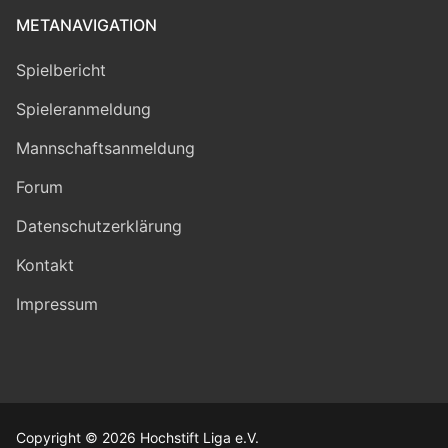
METANAVIGATION
Spielbericht
Spieleranmeldung
Mannschaftsanmeldung
Forum
Datenschutzerklärung
Kontakt
Impressum
Copyright © 2026 Hochstift Liga e.V.