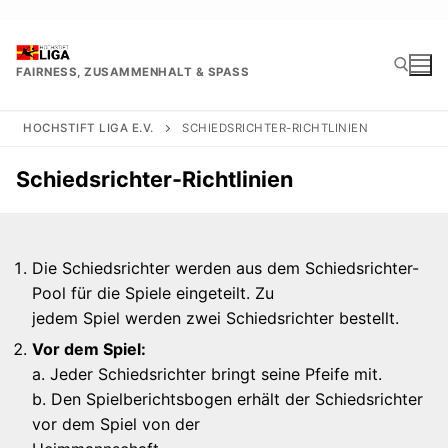
Zum
Inhalt
springen
FAIRNESS, ZUSAMMENHALT & SPASS
HOCHSTIFT LIGA E.V.
SCHIEDSRICHTER-RICHTLINIEN
Suchen nach:
Schiedsrichter-Richtlinien
Die Schiedsrichter werden aus dem Schiedsrichter-
Pool für die Spiele eingeteilt. Zu
jedem Spiel werden zwei Schiedsrichter bestellt.
Vor dem Spiel:
a. Jeder Schiedsrichter bringt seine Pfeife mit.
b. Den Spielberichtsbogen erhält der Schiedsrichter
vor dem Spiel von der