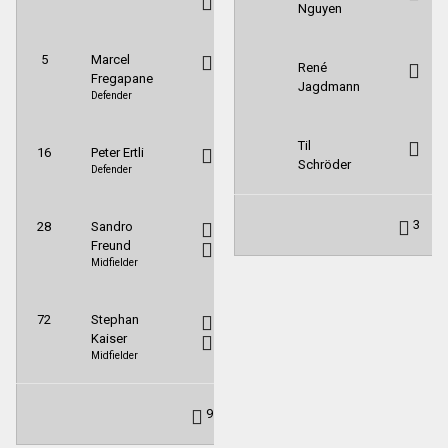
Nguyen
5
Marcel
René
Fregapane
Jagdmann
Defender
Til
16
Peter Ertli
Schröder
Defender
3
28
Sandro
Freund
Midfielder
72
Stephan
Kaiser
Midfielder
9