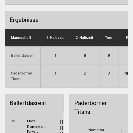
Ergebnisse
Mannschaft
1. Halbzeit
2. Halbzeit
Tore
End
Ballertdasrein
1
8
9
S
Paderborner
1
2
3
Nied
Titans
Ballertdasrein
Paderborner
Titans
15
Luca
Dominicus
Nam tran
Forward