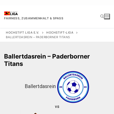
Zum
Inhalt
springen
FAIRNESS, ZUSAMMENHALT & SPASS
HOCHSTIFT LIGA E.V.
HOCHSTIFT-LIGA
BALLERTDASREIN – PADERBORNER TITANS
Suchen nach:
Ballertdasrein – Paderborner
Titans
Ballertdasrein
vs