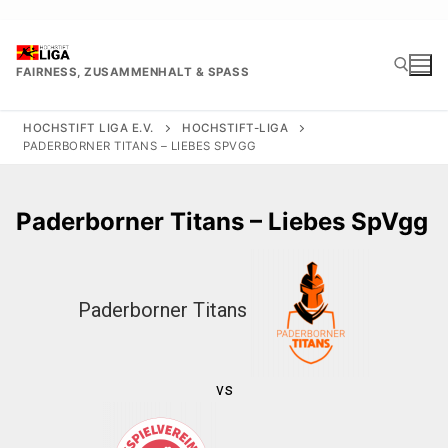
Zum
Inhalt
springen
FAIRNESS, ZUSAMMENHALT & SPASS
HOCHSTIFT LIGA E.V.
HOCHSTIFT-LIGA
PADERBORNER TITANS – LIEBES SPVGG
Suchen nach:
Paderborner Titans – Liebes SpVgg
Paderborner Titans
vs