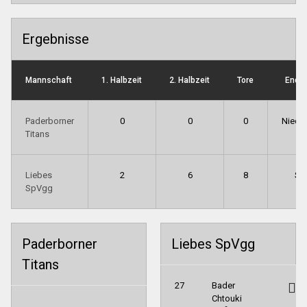
Ergebnisse
Mannschaft
1. Halbzeit
2. Halbzeit
Tore
Ends
Paderborner
0
0
0
Niede
Titans
Liebes
2
6
8
Si
SpVgg
Paderborner
Liebes SpVgg
Titans
27
Bader
Chtouki