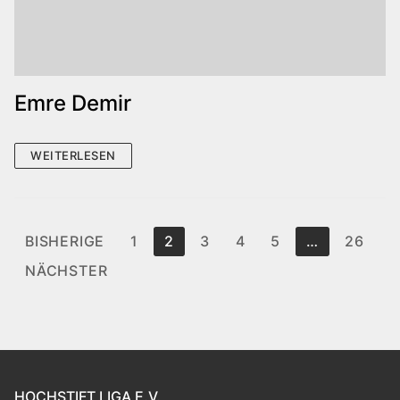
Emre Demir
WEITERLESEN
Seitennummerierung
BISHERIGE
1
2
3
4
5
…
26
der
NÄCHSTER
Beiträge
HOCHSTIFT LIGA E.V.