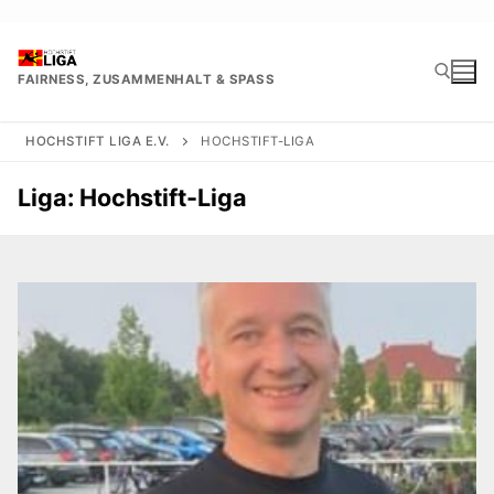
Zum
Inhalt
springen
FAIRNESS, ZUSAMMENHALT & SPASS
HOCHSTIFT LIGA E.V.
HOCHSTIFT-LIGA
Suchen nach:
Liga:
Hochstift-Liga