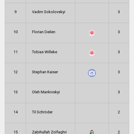
9
Vadim Sokolovskyi
3
10
Florian Deilen
3
11
Tobias Willeke
3
12
Stephan Kaiser
3
13
Oleh Mankivskyi
3
14
Til Schröder
2
15
Zabihullah Zolfaghri
2