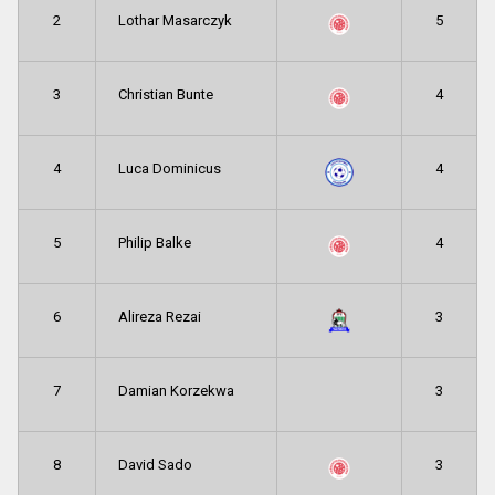
2
Lothar Masarczyk
5
3
Christian Bunte
4
4
Luca Dominicus
4
5
Philip Balke
4
6
Alireza Rezai
3
7
Damian Korzekwa
3
8
David Sado
3