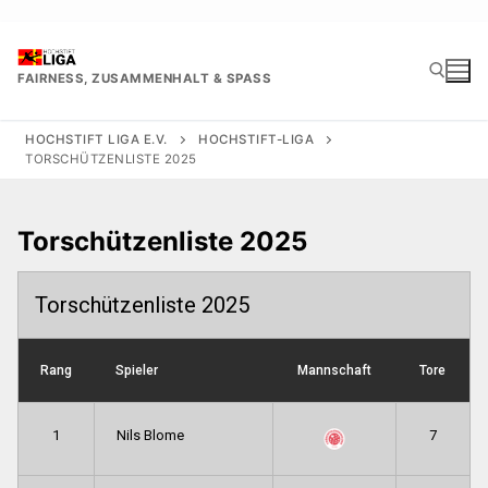
Zum
Inhalt
springen
FAIRNESS, ZUSAMMENHALT & SPASS
HOCHSTIFT LIGA E.V.
HOCHSTIFT-LIGA
TORSCHÜTZENLISTE 2025
Suchen nach:
Torschützenliste 2025
Torschützenliste 2025
Rang
Spieler
Mannschaft
Tore
1
Nils Blome
7