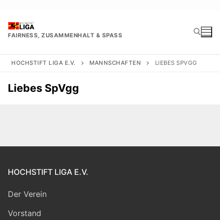
Zum
Inhalt
springen
FAIRNESS, ZUSAMMENHALT & SPASS
HOCHSTIFT LIGA E.V.
MANNSCHAFTEN
LIEBES SPVGG
Suchen nach:
Liebes SpVgg
HOCHSTIFT LIGA E.V.
Der Verein
Vorstand