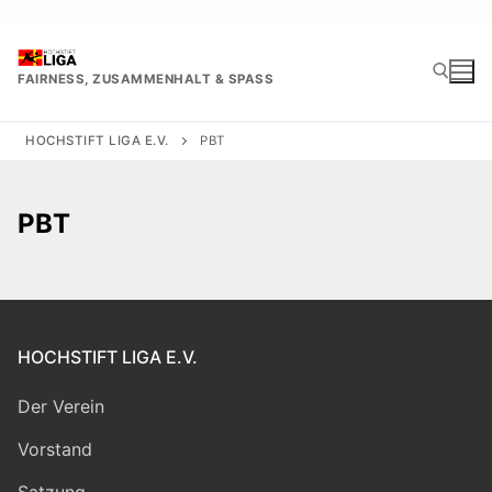
Zum
Inhalt
springen
FAIRNESS, ZUSAMMENHALT & SPASS
HOCHSTIFT LIGA E.V.
PBT
Suchen nach:
PBT
HOCHSTIFT LIGA E.V.
Der Verein
Vorstand
Satzung