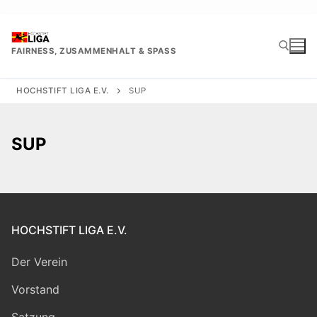
Zum
Inhalt
springen
FAIRNESS, ZUSAMMENHALT & SPASS
HOCHSTIFT LIGA E.V.
SUP
Suchen nach:
SUP
HOCHSTIFT LIGA E.V.
Der Verein
Vorstand
Satzung