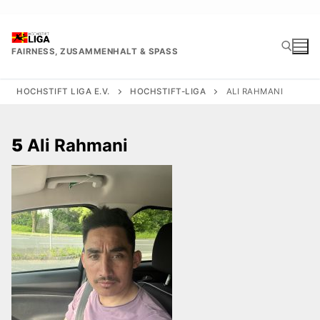
Zum
Inhalt
springen
FAIRNESS, ZUSAMMENHALT & SPASS
HOCHSTIFT LIGA E.V.
HOCHSTIFT-LIGA
ALI RAHMANI
Suchen nach:
5
Ali Rahmani