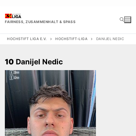
Zum
Inhalt
springen
FAIRNESS, ZUSAMMENHALT & SPASS
HOCHSTIFT LIGA E.V.
HOCHSTIFT-LIGA
DANIJEL NEDIC
Suchen nach:
10
Danijel Nedic