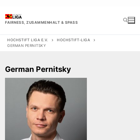
Zum
Inhalt
springen
FAIRNESS, ZUSAMMENHALT & SPASS
HOCHSTIFT LIGA E.V.
HOCHSTIFT-LIGA
GERMAN PERNITSKY
Suchen nach:
German Pernitsky