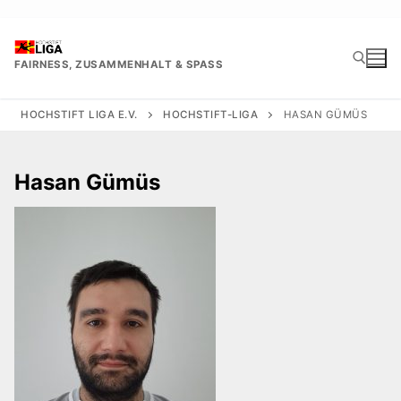
Zum
Inhalt
springen
FAIRNESS, ZUSAMMENHALT & SPASS
HOCHSTIFT LIGA E.V.
HOCHSTIFT-LIGA
HASAN GÜMÜS
Suchen nach:
Hasan Gümüs