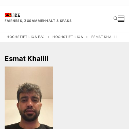
Zum
Inhalt
springen
FAIRNESS, ZUSAMMENHALT & SPASS
HOCHSTIFT LIGA E.V.
HOCHSTIFT-LIGA
ESMAT KHALILI
Suchen nach:
Esmat Khalili