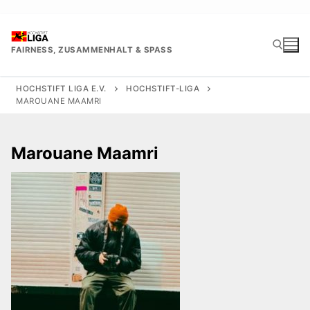
Zum
Inhalt
springen
FAIRNESS, ZUSAMMENHALT & SPASS
HOCHSTIFT LIGA E.V.
HOCHSTIFT-LIGA
MAROUANE MAAMRI
Suchen nach:
Marouane Maamri