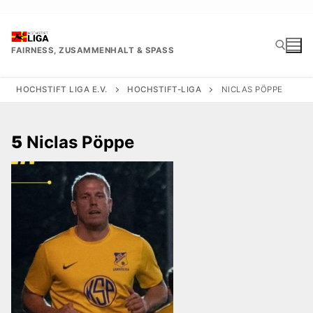
Zum
Inhalt
springen
FAIRNESS, ZUSAMMENHALT & SPASS
HOCHSTIFT LIGA E.V.
HOCHSTIFT-LIGA
NICLAS PÖPPE
Suchen nach:
5
Niclas Pöppe