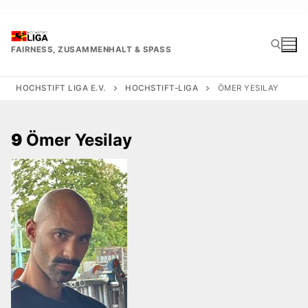
Zum
Inhalt
springen
FAIRNESS, ZUSAMMENHALT & SPASS
HOCHSTIFT LIGA E.V.
HOCHSTIFT-LIGA
ÖMER YESILAY
Suchen nach:
9
Ömer Yesilay