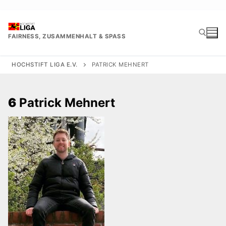
Zum
Inhalt
springen
FAIRNESS, ZUSAMMENHALT & SPASS
HOCHSTIFT LIGA E.V.
PATRICK MEHNERT
Suchen nach:
6
Patrick Mehnert