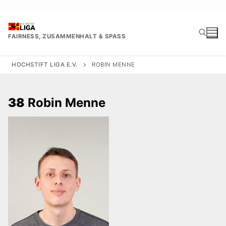
Zum
Inhalt
springen
FAIRNESS, ZUSAMMENHALT & SPASS
HOCHSTIFT LIGA E.V.
ROBIN MENNE
Suchen nach:
38
Robin Menne