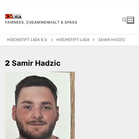
Zum
Inhalt
springen
FAIRNESS, ZUSAMMENHALT & SPASS
HOCHSTIFT LIGA E.V.
HOCHSTIFT-LIGA
SAMIR HADZIC
Suchen nach:
2
Samir Hadzic