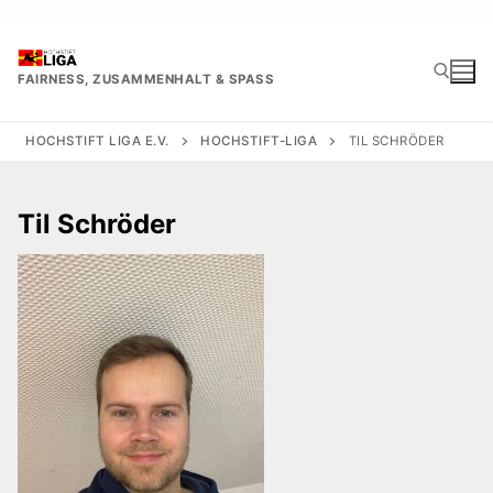
Zum
Inhalt
springen
FAIRNESS, ZUSAMMENHALT & SPASS
HOCHSTIFT LIGA E.V.
HOCHSTIFT-LIGA
TIL SCHRÖDER
Suchen nach:
Til Schröder