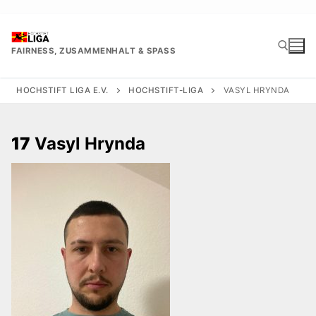
Zum
Inhalt
springen
FAIRNESS, ZUSAMMENHALT & SPASS
HOCHSTIFT LIGA E.V.
HOCHSTIFT-LIGA
VASYL HRYNDA
Suchen nach:
17
Vasyl Hrynda