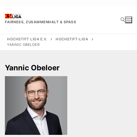
Zum
Inhalt
springen
FAIRNESS, ZUSAMMENHALT & SPASS
HOCHSTIFT LIGA E.V.
HOCHSTIFT-LIGA
YANNIC OBELOER
Suchen nach:
Yannic Obeloer