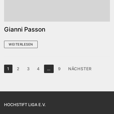
Gianni Passon
WEITERLESEN
Seitennummerierung
1
2
3
4
…
9
NÄCHSTER
der
Beiträge
HOCHSTIFT LIGA E.V.