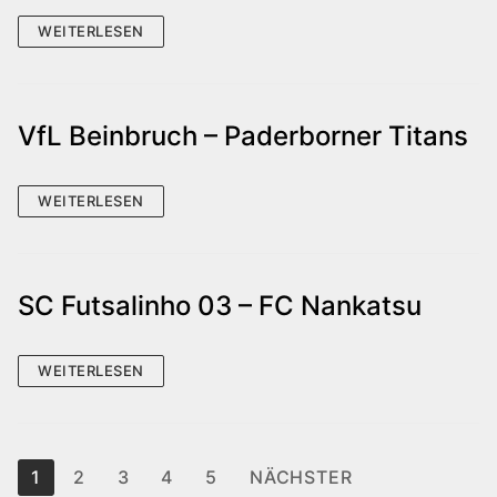
WEITERLESEN
VfL Beinbruch – Paderborner Titans
WEITERLESEN
SC Futsalinho 03 – FC Nankatsu
WEITERLESEN
Seitennummerierung
1
2
3
4
5
NÄCHSTER