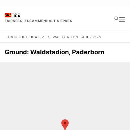
Zum
Inhalt
springen
FAIRNESS, ZUSAMMENHALT & SPASS
HOCHSTIFT LIGA E.V.
WALDSTADION, PADERBORN
Suchen nach:
Ground:
Waldstadion, Paderborn