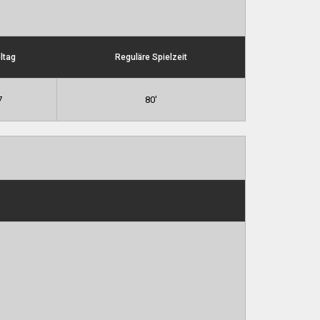
ltag
Reguläre Spielzeit
7
80'