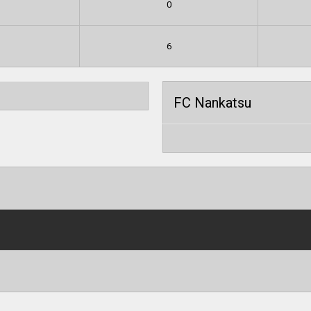
0
6
FC Nankatsu