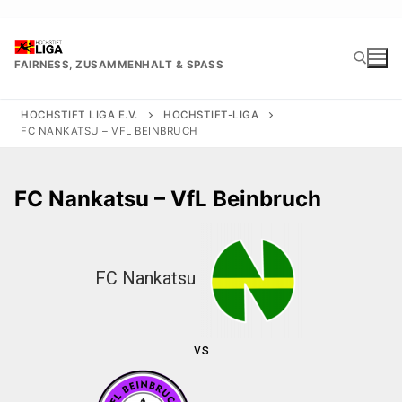
Zum
Inhalt
springen
FAIRNESS, ZUSAMMENHALT & SPASS
HOCHSTIFT LIGA E.V.
HOCHSTIFT-LIGA
FC NANKATSU – VFL BEINBRUCH
Suchen nach:
FC Nankatsu – VfL Beinbruch
FC Nankatsu
vs