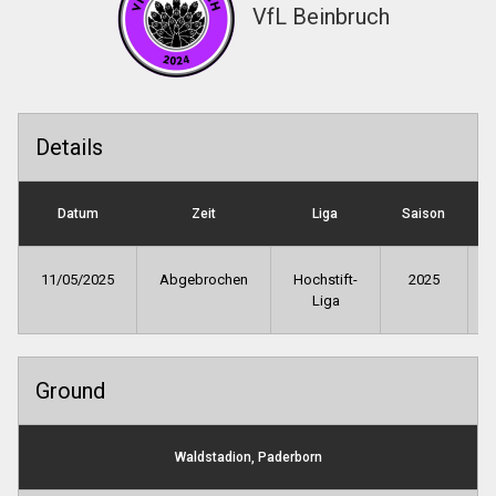
VfL Beinbruch
Details
Datum
Zeit
Liga
Saison
S
11/05/2025
Abgebrochen
Hochstift-
2025
Liga
Ground
Waldstadion, Paderborn