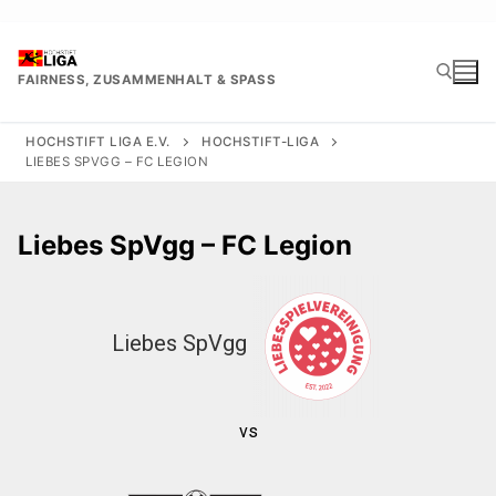
Zum
Inhalt
springen
FAIRNESS, ZUSAMMENHALT & SPASS
HOCHSTIFT LIGA E.V.
HOCHSTIFT-LIGA
LIEBES SPVGG – FC LEGION
Suchen nach:
Liebes SpVgg – FC Legion
Liebes SpVgg
vs