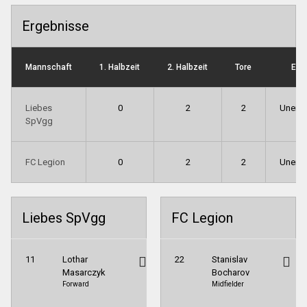
Ergebnisse
Mannschaft
1. Halbzeit
2. Halbzeit
Tore
End
Liebes
0
2
2
Unent
SpVgg
FC Legion
0
2
2
Unent
Liebes SpVgg
FC Legion
11
Lothar
22
Stanislav
Masarczyk
Bocharov
Forward
Midfielder