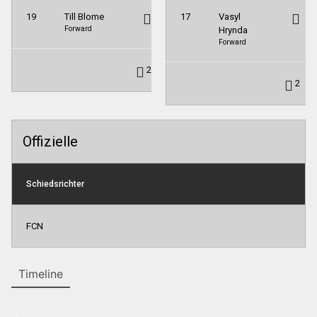
19
Till Blome
17
Vasyl
Forward
Hrynda
Forward
2
2
Offizielle
Schiedsrichter
FCN
Timeline