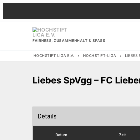
Zum
Inhalt
springen
FAIRNESS, ZUSAMMENHALT & SPASS
HOCHSTIFT LIGA E.V.
HOCHSTIFT-LIGA
LIEBES
Liebes SpVgg – FC Lieb
Details
Datum
Zeit