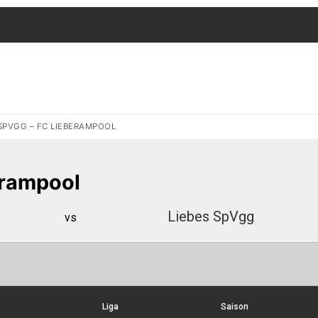
 SPVGG – FC LIEBERAMPOOL
erampool
Liebes SpVgg
vs
Liga
Saison