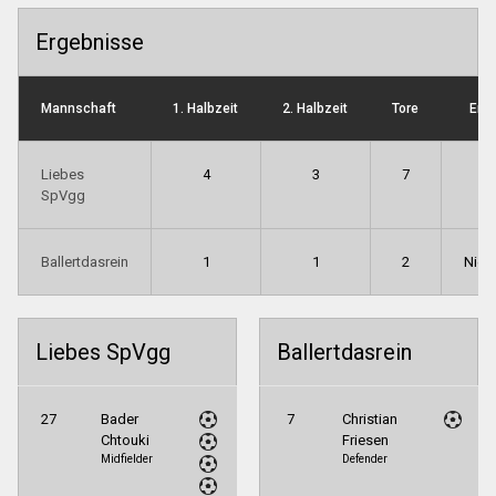
Ergebnisse
Mannschaft
1. Halbzeit
2. Halbzeit
Tore
End
Liebes
4
3
7
S
SpVgg
Ballertdasrein
1
1
2
Nied
Liebes SpVgg
Ballertdasrein
27
Bader
7
Christian
Chtouki
Friesen
Midfielder
Defender