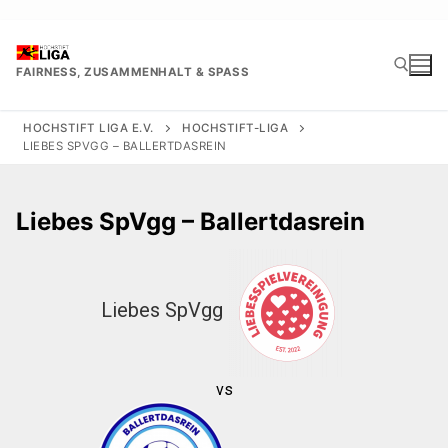
Zum
Inhalt
springen
FAIRNESS, ZUSAMMENHALT & SPASS
HOCHSTIFT LIGA E.V.
HOCHSTIFT-LIGA
LIEBES SPVGG – BALLERTDASREIN
Suchen nach:
Liebes SpVgg – Ballertdasrein
Liebes SpVgg
vs