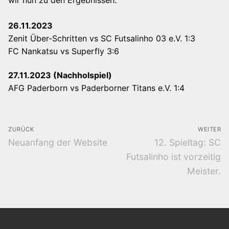
26.11.2023
Zenit Über-Schritten vs SC Futsalinho 03 e.V. 1:3
FC Nankatsu vs Superfly 3:6
27.11.2023 (Nachholspiel)
AFG Paderborn vs Paderborner Titans e.V. 1:4
Beitragsnavigation
ZURÜCK
WEITER
Vorheriger
Nächster
Neuanfang der Website
12. Spieltag: SC
Beitrag:
Beitrag:
Futsalinho ist vorzeitig
Meister.