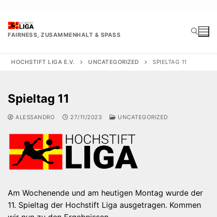
Zum
Inhalt
springen
FAIRNESS, ZUSAMMENHALT & SPASS
HOCHSTIFT LIGA E.V.
UNCATEGORIZED
SPIELTAG 11
Suchen nach:
Spieltag 11
ALESSANDRO
27/11/2023
UNCATEGORIZED
Am Wochenende und am heutigen Montag wurde der
11. Spieltag der Hochstift Liga ausgetragen. Kommen
wir nun zu den Ergebnissen.