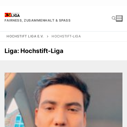
Zum
Inhalt
springen
FAIRNESS, ZUSAMMENHALT & SPASS
HOCHSTIFT LIGA E.V.
HOCHSTIFT-LIGA
Suchen nach:
Liga:
Hochstift-Liga