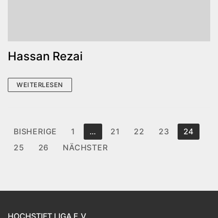
Hassan Rezai
WEITERLESEN
Seitennummerierung
BISHERIGE
1
…
21
22
23
24
der
25
26
NÄCHSTER
Beiträge
HOCHSTIFT LIGA E.V.